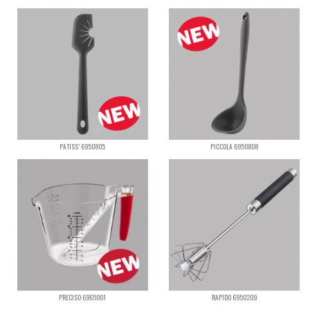
PATISS’ 6950805
PICCOLA 6950808
PRECISO 6965001
RAPIDO 6950209