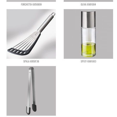
FORCHETTA 6950809
OLIVA 6981004
SPALA 6950738
SPICY 6981003