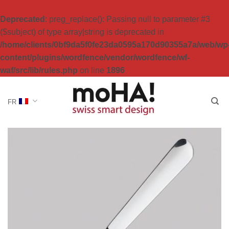
Deprecated
: preg_replace(): Passing null to parameter #3
($subject) of type array|string is deprecated in
/home/clients/0bf9da5f0fe23da0595a170d90355a7a/web/wp
content/plugins/wordfence/vendor/wordfence/wf-
waf/src/lib/rules.php
on line
1896
Passer
au
FR
contenu