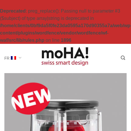
Deprecated
: preg_replace(): Passing null to parameter #3
($subject) of type array|string is deprecated in
/home/clients/0bf9da5f0fe23da0595a170d90355a7a/web/wp
content/plugins/wordfence/vendor/wordfence/wf-
waf/src/lib/rules.php
on line
1896
Passer
au
FR
contenu