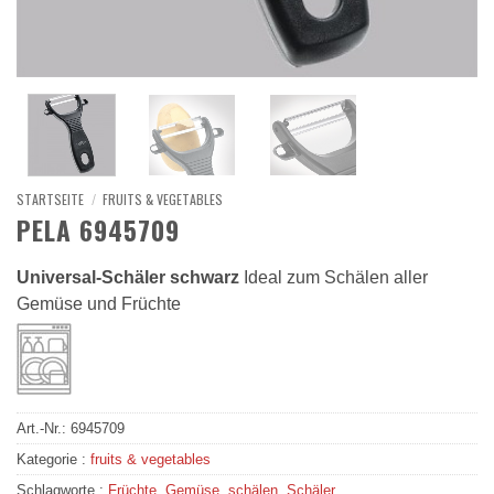
STARTSEITE
/
FRUITS & VEGETABLES
PELA 6945709
Universal-Schäler schwarz
Ideal zum Schälen aller
Gemüse und Früchte
Art.-Nr.:
6945709
Kategorie :
fruits & vegetables
Schlagworte :
Früchte
,
Gemüse
,
schälen
,
Schäler