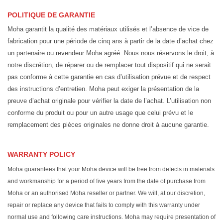
POLITIQUE DE GARANTIE
Moha garantit la qualité des matériaux utilisés et l’absence de vice de
fabrication pour une période de cinq ans à partir de la date d’achat chez
un partenaire ou revendeur Moha agréé. Nous nous réservons le droit, à
notre discrétion, de réparer ou de remplacer tout dispositif qui ne serait
pas conforme à cette garantie en cas d’utilisation prévue et de respect
des instructions d’entretien. Moha peut exiger la présentation de la
preuve d’achat originale pour vérifier la date de l’achat. L’utilisation non
conforme du produit ou pour un autre usage que celui prévu et le
remplacement des pièces originales ne donne droit à aucune garantie.
WARRANTY POLICY
Moha guarantees that your Moha device will be free from defects in materials
and workmanship for a period of five years from the date of purchase from
Moha or an authorised Moha reseller or partner. We will, at our discretion,
repair or replace any device that fails to comply with this warranty under
normal use and following care instructions. Moha may require presentation of