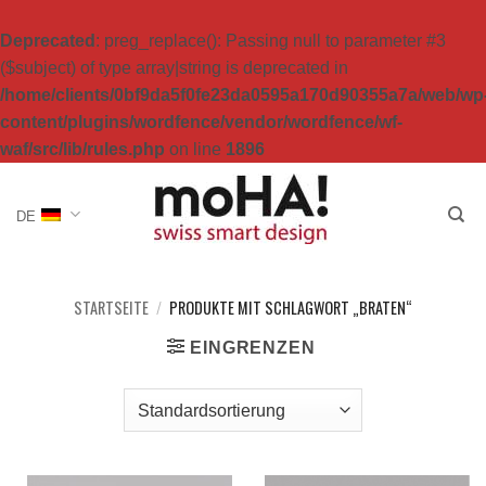
Deprecated
: preg_replace(): Passing null to parameter #3
($subject) of type array|string is deprecated in
/home/clients/0bf9da5f0fe23da0595a170d90355a7a/web/wp
content/plugins/wordfence/vendor/wordfence/wf-
waf/src/lib/rules.php
on line
1896
Zum
Inhalt
DE
springen
STARTSEITE
/
PRODUKTE MIT SCHLAGWORT „BRATEN“
EINGRENZEN