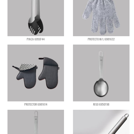
PINZA 6950744
PROTECTO M/L 6981632
PROTECTOR 6981614
RISO 6950798