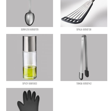
SERVIZIO 6950755
SPALA 6950738
SPICY 6981003
TONGA 6950742