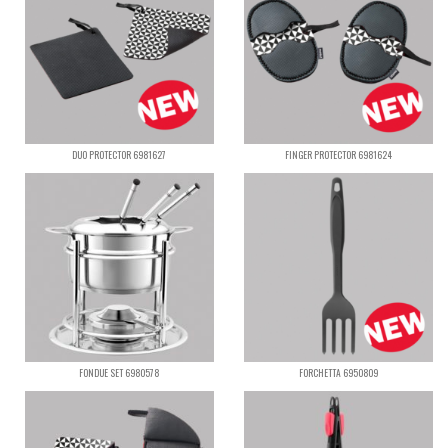
DUO PROTECTOR 6981627
FINGER PROTECTOR 6981624
FONDUE SET 6980578
FORCHETTA 6950809