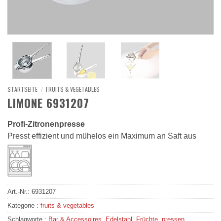
STARTSEITE
/
FRUITS & VEGETABLES
LIMONE 6931207
Profi-Zitronenpresse
Presst effizient und mühelos ein Maximum an Saft aus
Art.-Nr.:
6931207
Kategorie :
fruits & vegetables
Schlagworte :
Bar & Accessoires
,
Edelstahl
,
Früchte
,
pressen