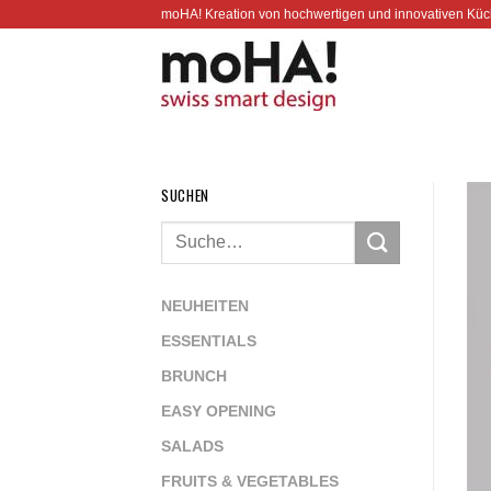
Zum
moHA! Kreation von hochwertigen und innovativen Küc
Inhalt
springen
SUCHEN
NEUHEITEN
ESSENTIALS
BRUNCH
EASY OPENING
SALADS
FRUITS & VEGETABLES