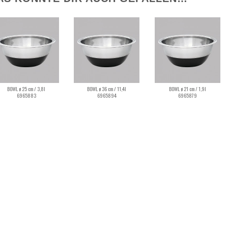
BOWL ø 25 cm / 3,8l
BOWL ø 36 cm / 11,4l
BOWL ø 21 cm / 1,9l
6965883
6965894
6965879