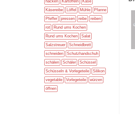
hacken
Kartoffeln
Käse
Käsereibe
Löffel
Mühle
Pfanne
Pfeffer
pressen
reibe
reiben
rot
Rund ums Kochen
Rund ums Kochen
Salat
Salzstreuer
Schneidbrett
schneiden
Schutzhandschuh
schälen
Schäler
Schüssel
Schüsseln & Vorlegeteile
Silikon
vegetable
Vorlegeteile
würzen
öffnen