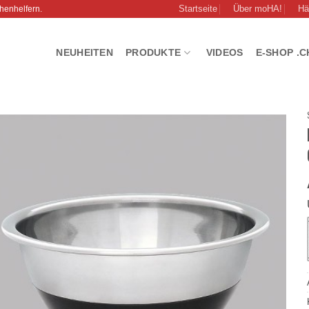
Startseite
Über moHA!
Hä
henhelfern.
NEUHEITEN
PRODUKTE
VIDEOS
E-SHOP .C