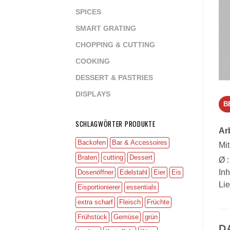
SPICES
SMART GRATING
CHOPPING & CUTTING
COOKING
DESSERT & PASTRIES
DISPLAYS
B
SCHLAGWÖRTER PRODUKTE
Ar
Backofen
Bar & Accessoires
Mi
Braten
cutting
Dessert
Ø :
Inh
Dosenöffner
Edelstahl
Eier
Eis
Lie
Eisportionierer
essentials
extra scharf
Fleisch
Früchte
Frühstück
Gemüse
grün
D