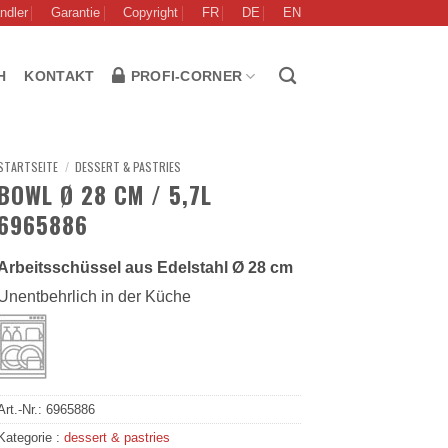
ndler
Garantie
Copyright
FR
DE
EN
H
KONTAKT
PROFI-CORNER
STARTSEITE
/
DESSERT & PASTRIES
BOWL Ø 28 CM / 5,7L
6965886
Arbeitsschüssel aus Edelstahl Ø 28 cm
Unentbehrlich in der Küche
Art.-Nr.:
6965886
Kategorie :
dessert & pastries