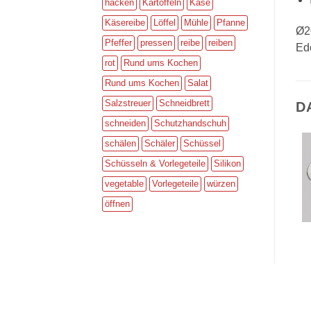
hacken
Kartoffeln
Käse
Käsereibe
Löffel
Mühle
Pfanne
Ø2
Pfeffer
pressen
reibe
reiben
Ede
rot
Rund ums Kochen
Rund ums Kochen
Salat
Salzstreuer
Schneidbrett
D
schneiden
Schutzhandschuh
schälen
Schäler
Schüssel
Schüsseln & Vorlegeteile
Silikon
vegetable
Vorlegeteile
würzen
öffnen