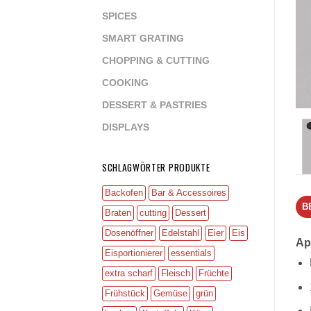
SPICES
SMART GRATING
CHOPPING & CUTTING
COOKING
DESSERT & PASTRIES
DISPLAYS
SCHLAGWÖRTER PRODUKTE
Backofen
Bar & Accessoires
B
Braten
cutting
Dessert
Dosenöffner
Edelstahl
Eier
Eis
Ap
Eisportionierer
essentials
extra scharf
Fleisch
Früchte
Frühstück
Gemüse
grün