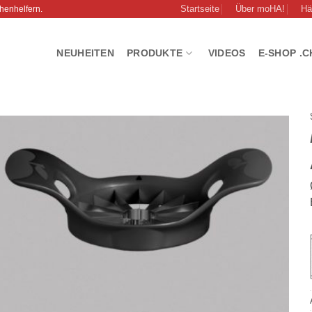
Startseite
Über moHA!
Hä
henhelfern.
NEUHEITEN
PRODUKTE
VIDEOS
E-SHOP .C