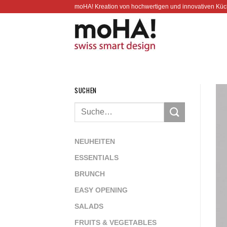
Zum
moHA! Kreation von hochwertigen und innovativen Küc
Inhalt
springen
SUCHEN
NEUHEITEN
ESSENTIALS
BRUNCH
EASY OPENING
SALADS
FRUITS & VEGETABLES