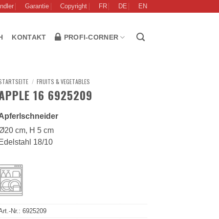
ndler
Garantie
Copyright
FR
DE
EN
H
KONTAKT
PROFI-CORNER
STARTSEITE
/
FRUITS & VEGETABLES
APPLE 16 6925209
Apferlschneider
Ø20 cm, H 5 cm
Edelstahl 18/10
Art.-Nr.:
6925209