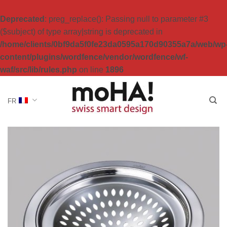
Deprecated
: preg_replace(): Passing null to parameter #3
($subject) of type array|string is deprecated in
/home/clients/0bf9da5f0fe23da0595a170d90355a7a/web/wp
content/plugins/wordfence/vendor/wordfence/wf-
waf/src/lib/rules.php
on line
1896
Passer
au
FR
contenu