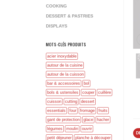
COOKING
DESSERT & PASTRIES
DISPLAYS
MOTS-CLÉS PRODUITS
acier inoxydable
autour de la cuisine
autour de la cuisson
bar & accessoires
bol
bols & ustensiles
couper
cuillère
cuisson
cutting
dessert
essentials
four
fromage
fruits
gant de protection
glace
hacher
légumes
moulin
ouvrir
D
petit déjeuner
planche à découper