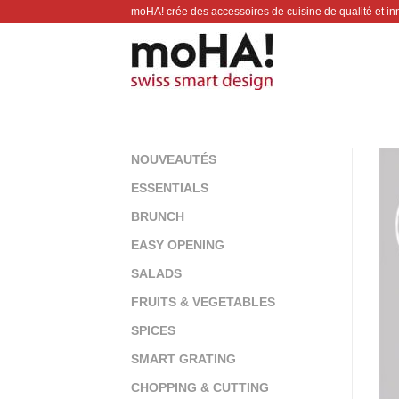
Passer
moHA! crée des accessoires de cuisine de qualité et in
au
contenu
NOUVEAUTÉS
ESSENTIALS
BRUNCH
EASY OPENING
SALADS
FRUITS & VEGETABLES
SPICES
SMART GRATING
CHOPPING & CUTTING