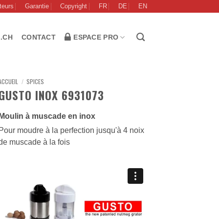
teurs
Garantie
Copyright
FR
DE
EN
 .CH
CONTACT
ESPACE PRO
ACCUEIL
/
SPICES
GUSTO INOX 6931073
Moulin à muscade en inox
Pour moudre à la perfection jusqu'à 4 noix
de muscade à la fois