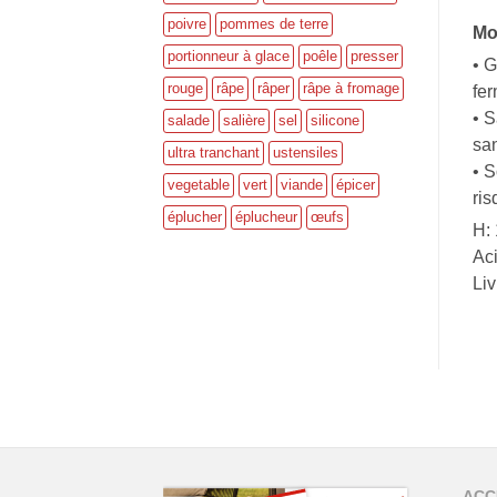
poivre
pommes de terre
Mo
portionneur à glace
poêle
presser
• G
rouge
râpe
râper
râpe à fromage
fer
• S
salade
salière
sel
silicone
sa
ultra tranchant
ustensiles
• S
vegetable
vert
viande
épicer
ris
éplucher
éplucheur
œufs
H: 
Aci
Liv
ACC