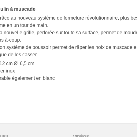
ulin à muscade
râce au nouveau système de fermeture révolutionnaire, plus beso
me en un tour de main.
a nouvelle grille, perforée sur toute sa surface, permet de mou
ns à-coup.
on système de poussoir permet de râper les noix de muscade e
que de les casser.
12 cm Ø: 6,5 cm
er inox
rable également en blanc
UEIL
VIDÉOS