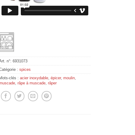
Art. n°:
6931073
Catégorie :
spices
Mots-clés :
acier inoxydable
,
épicer
,
moulin
,
muscade
,
râpe à muscade
,
râper