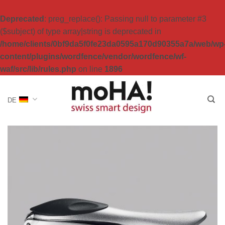
Deprecated
: preg_replace(): Passing null to parameter #3
($subject) of type array|string is deprecated in
/home/clients/0bf9da5f0fe23da0595a170d90355a7a/web/wp
content/plugins/wordfence/vendor/wordfence/wf-
waf/src/lib/rules.php
on line
1896
Zum
Inhalt
DE
springen