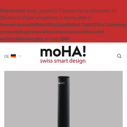
Deprecated
: preg_replace(): Passing null to parameter #3
($subject) of type array|string is deprecated in
/home/clients/0bf9da5f0fe23da0595a170d90355a7a/web/wp
content/plugins/wordfence/vendor/wordfence/wf-
waf/src/lib/rules.php
on line
1896
Zum
Inhalt
DE
springen