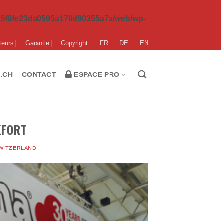
da5f0fe23da0595a170d90355a7a/web/wp-
teurs
Garantie
Copyright
FR
DE
EN
 .CH
CONTACT
ESPACE PRO
KFORT
WITZERLAND