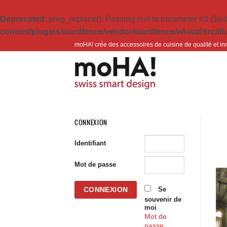
Deprecated
: preg_replace(): Passing null to parameter #3 ($sub
content/plugins/wordfence/vendor/wordfence/wf-waf/src/lib
Passer
moHA! crée des accessoires de cuisine de qualité et in
au
contenu
CONNEXION
Identifiant
Mot de passe
Se
souvenir de
moi
Mot de
passe