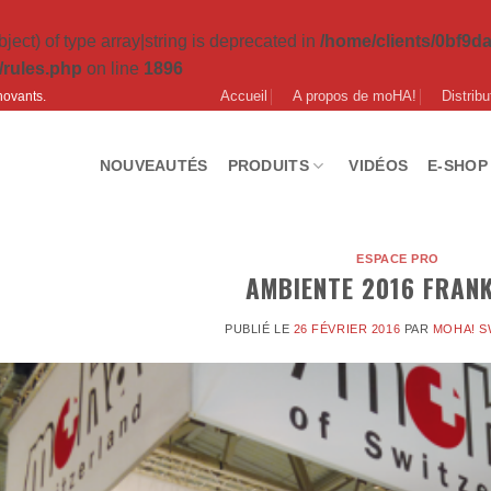
ject) of type array|string is deprecated in
/home/clients/0bf9
/rules.php
on line
1896
Accueil
A propos de moHA!
Distribu
novants.
NOUVEAUTÉS
PRODUITS
VIDÉOS
E-SHOP
ESPACE PRO
AMBIENTE 2016 FRAN
PUBLIÉ LE
26 FÉVRIER 2016
PAR
MOHA! S